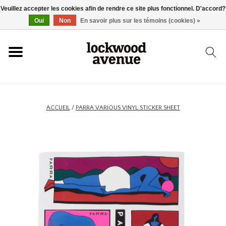
Veuillez accepter les cookies afin de rendre ce site plus fonctionnel. D'accord?
ACCUEIL
Oui
Non
En savoir plus sur les témoins (cookies) »
LOCKWOOD
NOUVEAU
ACCUEIL
/
PARRA VARIOUS VINYL STICKER SHEET
BASKETS
VÊTEMENTS
ACCESSOIRES
SKATEBOARD