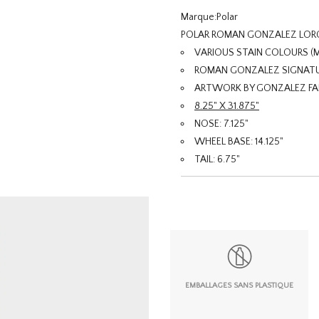
Marque:
Polar
POLAR ROMAN GONZALEZ LORC
VARIOUS STAIN COLOURS (
ROMAN GONZALEZ SIGNAT
ARTWORK BY GONZALEZ FAM
8.25" X 31.875"
NOSE: 7.125"
WHEEL BASE: 14.125"
TAIL: 6.75"
EMBALLAGES SANS PLASTIQUE