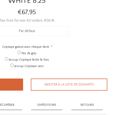
WHITE 8.25
€67,95
Tax-Free for non-EU orders: €56,16
Par défaut
Griptape gratuit avec chaque deck:
*
Pas de grip
Jessup Griptape lâche là-bas
Jessup Griptape saisi
AJOUTER À LA LISTE DE SOUHAITS
RÉCUPÉRER
EXPÉDITIONS
RETOURS