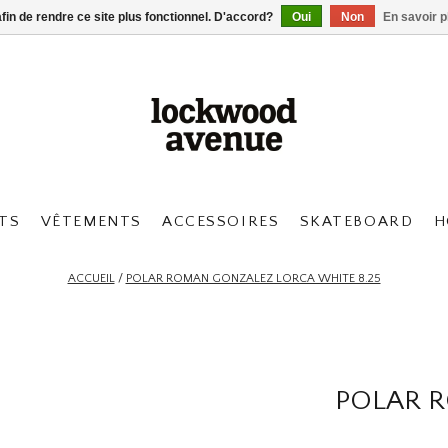
afin de rendre ce site plus fonctionnel. D'accord?
Oui
Non
En savoir p
TS
VÊTEMENTS
ACCESSOIRES
SKATEBOARD
H
ACCUEIL
/
POLAR ROMAN GONZALEZ LORCA WHITE 8.25
POLAR 