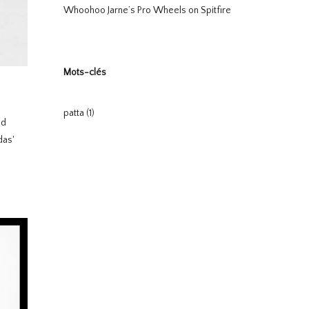
Whoohoo Jarne’s Pro Wheels on Spitfire
Mots-clés
patta
(1)
nd
das'