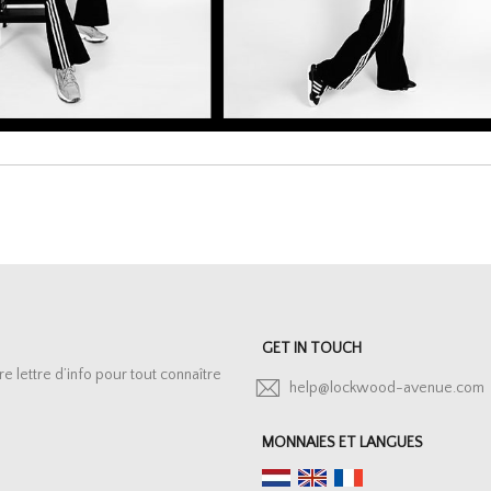
GET IN TOUCH
lettre d’info pour tout connaître
help@lockwood-avenue.com
MONNAIES ET LANGUES