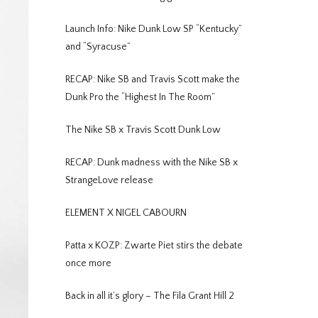
Launch Info: Nike Dunk Low SP “Kentucky”
and “Syracuse”
RECAP: Nike SB and Travis Scott make the
Dunk Pro the “Highest In The Room”
The Nike SB x Travis Scott Dunk Low
RECAP: Dunk madness with the Nike SB x
StrangeLove release
ELEMENT X NIGEL CABOURN
Patta x KOZP: Zwarte Piet stirs the debate
once more
Back in all it’s glory – The Fila Grant Hill 2