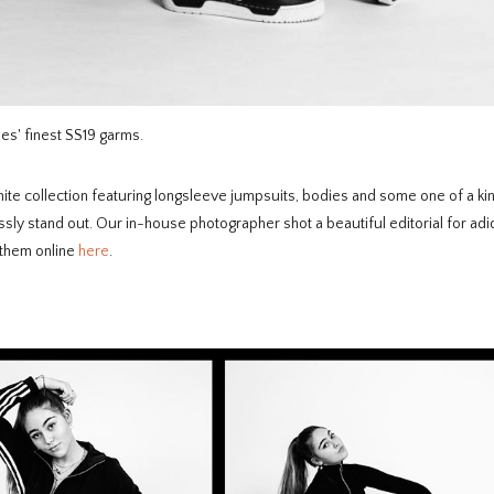
es' finest SS19 garms.
hite collection featuring longsleeve jumpsuits, bodies and some one of a ki
sly stand out. Our in-house photographer shot a beautiful editorial for adi
p them online
here
.