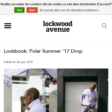
Veuillez accepter les cookies afin de rendre ce site plus fonctionnel. D'accord?
ACCUEIL
Oui
Non
En savoir plus sur les témoins (cookies) »
LOCKWOOD
Lookbook: Polar Summer '17 Drop
NOUVEAU
Publié le
26 juin 2017
BASKETS
VÊTEMENTS
ACCESSOIRES
SKATEBOARD