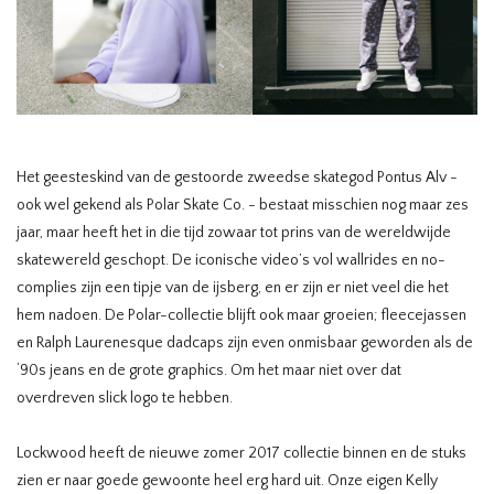
HOMEWARE
SOLDES
MARQUES
Het geesteskind van de gestoorde zweedse skategod Pontus Alv -
ook wel gekend als Polar Skate Co. - bestaat misschien nog maar zes
THE EDIT
jaar, maar heeft het in die tijd zowaar tot prins van de wereldwijde
skatewereld geschopt. De iconische video’s vol wallrides en no-
complies zijn een tipje van de ijsberg, en er zijn er niet veel die het
hem nadoen. De Polar-collectie blijft ook maar groeien; fleecejassen
en Ralph Laurenesque dadcaps zijn even onmisbaar geworden als de
‘90s jeans en de grote graphics. Om het maar niet over dat
overdreven slick logo te hebben.
Lockwood heeft de nieuwe zomer 2017 collectie binnen en de stuks
zien er naar goede gewoonte heel erg hard uit. Onze eigen Kelly