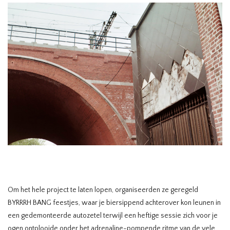
Om het hele project te laten lopen, organiseerden ze geregeld
BYRRRH BANG feestjes, waar je biersippend achterover kon leunen in
een gedemonteerde autozetel terwijl een heftige sessie zich voor je
ogen ontplooide onder het adrenaline-pompende ritme van de vele