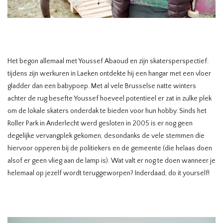
Het begon allemaal met Youssef Abaoud en zijn skatersperspectief:
tijdens zijn werkuren in Laeken ontdekte hij een hangar met een vloer
gladder dan een babypoep. Met al vele Brusselse natte winters
achter de rug besefte Youssef hoeveel potentieel er zat in zulke plek
om de lokale skaters onderdak te bieden voor hun hobby. Sinds het
Roller Park in Anderlecht werd gesloten in 2005 is er nog geen
degelijke vervangplek gekomen, desondanks de vele stemmen die
hiervoor opperen bij de politiekers en de gemeente (die helaas doen
alsof er geen vlieg aan de lamp is). Wat valt er nog te doen wanneer je
helemaal op jezelf wordt teruggeworpen? Inderdaad, do it yourself!