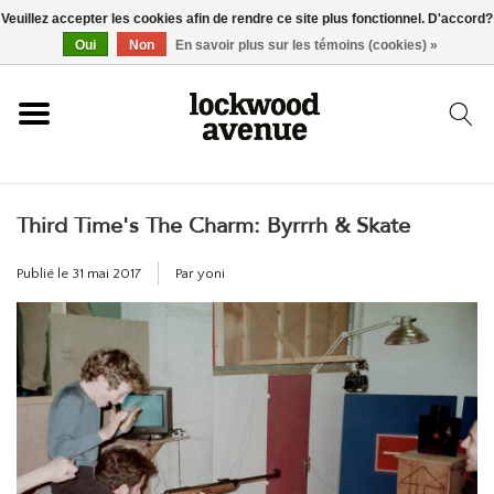
Veuillez accepter les cookies afin de rendre ce site plus fonctionnel. D'accord?
ACCUEIL
Oui
Non
En savoir plus sur les témoins (cookies) »
LOCKWOOD
Third Time's The Charm: Byrrrh & Skate
NOUVEAU
Publié le
31 mai 2017
Par yoni
BASKETS
VÊTEMENTS
ACCESSOIRES
SKATEBOARD