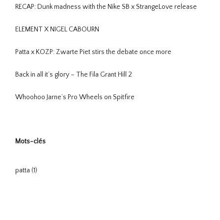
RECAP: Dunk madness with the Nike SB x StrangeLove release
ELEMENT X NIGEL CABOURN
Patta x KOZP: Zwarte Piet stirs the debate once more
Back in all it’s glory – The Fila Grant Hill 2
Whoohoo Jarne’s Pro Wheels on Spitfire
Mots-clés
patta
(1)