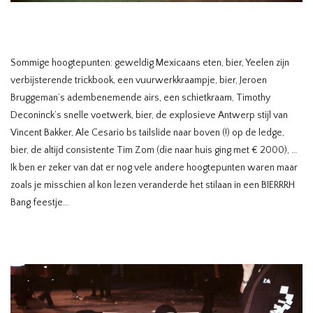
Sommige hoogtepunten: geweldig Mexicaans eten, bier, Yeelen zijn
verbijsterende trickbook, een vuurwerkkraampje, bier, Jeroen
Bruggeman’s adembenemende airs, een schietkraam, Timothy
Deconinck’s snelle voetwerk, bier, de explosieve Antwerp stijl van
Vincent Bakker, Ale Cesario bs tailslide naar boven (!) op de ledge,
bier, de altijd consistente Tim Zom (die naar huis ging met € 2000), …
Ik ben er zeker van dat er nog vele andere hoogtepunten waren maar
zoals je misschien al kon lezen veranderde het stilaan in een BIERRRH
Bang feestje…