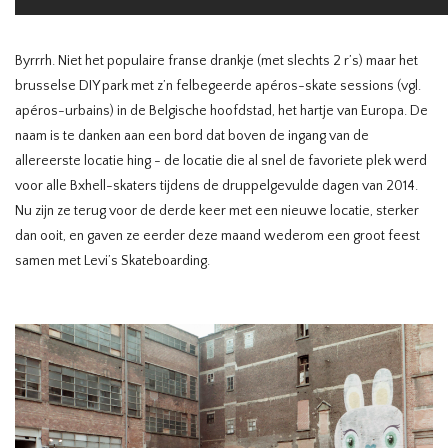
Byrrrh. Niet het populaire franse drankje (met slechts 2 r’s) maar het
brusselse DIY park met z’n felbegeerde apéros-skate sessions (vgl.
apéros-urbains) in de Belgische hoofdstad, het hartje van Europa. De
naam is te danken aan een bord dat boven de ingang van de
allereerste locatie hing - de locatie die al snel de favoriete plek werd
voor alle Bxhell-skaters tijdens de druppelgevulde dagen van 2014.
Nu zijn ze terug voor de derde keer met een nieuwe locatie, sterker
dan ooit, en gaven ze eerder deze maand wederom een groot feest
samen met Levi’s Skateboarding.