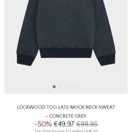
HOMEWARE
SOLDES
MARQUES
THE EDIT
LOCKWOOD TOO LATE MOCK NECK SWEAT
- CONCRETE GREY
-50%
€49,97
€99,95
Tax-Free for non-EU orders: €41,30