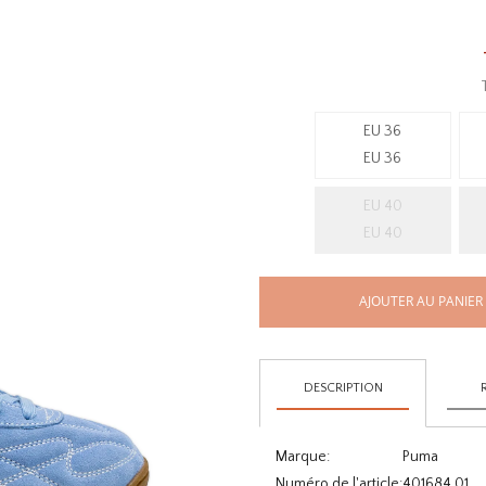
EU 36
EU 36
EU 40
EU 40
AJOUTER AU PANIER
DESCRIPTION
Marque:
Puma
Numéro de l'article:
401684 01