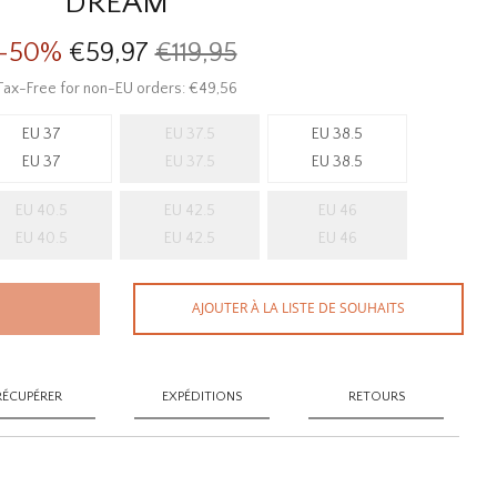
DREAM
-50%
€59,97
€119,95
Tax-Free for non-EU orders: €49,56
EU 37
EU 37.5
EU 38.5
EU 37
EU 37.5
EU 38.5
EU 40.5
EU 42.5
EU 46
EU 40.5
EU 42.5
EU 46
AJOUTER À LA LISTE DE SOUHAITS
RÉCUPÉRER
EXPÉDITIONS
RETOURS