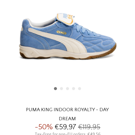
HOMEWARE
SOLDES
MARQUES
THE EDIT
PUMA KING INDOOR ROYALTY - DAY
DREAM
-50%
€59,97
€119,95
Tax-Free for non-EU orders: €49,56