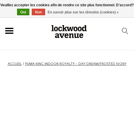
Veuillez accepter les cookies afin de rendre ce site plus fonctionnel. D'accord?
ACCUEIL
Oui
Non
En savoir plus sur les témoins (cookies) »
LOCKWOOD
NOUVEAU
ACCUEIL
/
PUMA KING INDOOR ROYALTY - DAY DREAM/FROSTED IVORY
BASKETS
VÊTEMENTS
ACCESSOIRES
SKATEBOARD