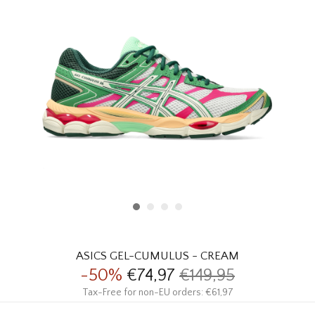
HOMEWARE
SALE
MERKEN
THE EDIT
ASICS GEL-CUMULUS - CREAM
-50%
€74,97
€149,95
Tax-Free for non-EU orders: €61,97