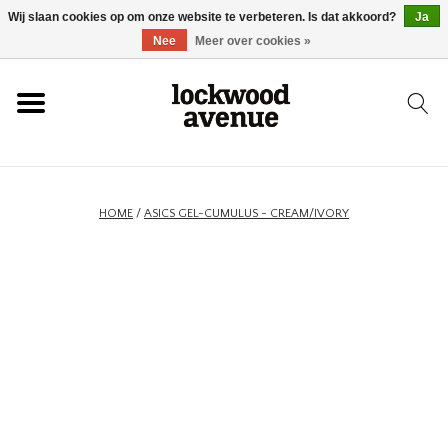
Wij slaan cookies op om onze website te verbeteren. Is dat akkoord?
Ja
HOME
Nee
Meer over cookies »
LOCKWOOD
NIEUW
HOME
/
ASICS GEL-CUMULUS - CREAM/IVORY
SCHOENEN
KLEDING
ACCESSOIRES
SKATEBOARD