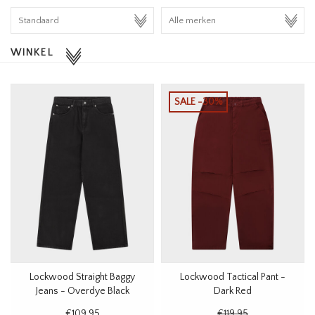
HOMEWARE
WINKEL
SALE
MERKEN
SALE -30%
THE EDIT
Lockwood Straight Baggy
Lockwood Tactical Pant -
Jeans - Overdye Black
Dark Red
€109,95
€119,95