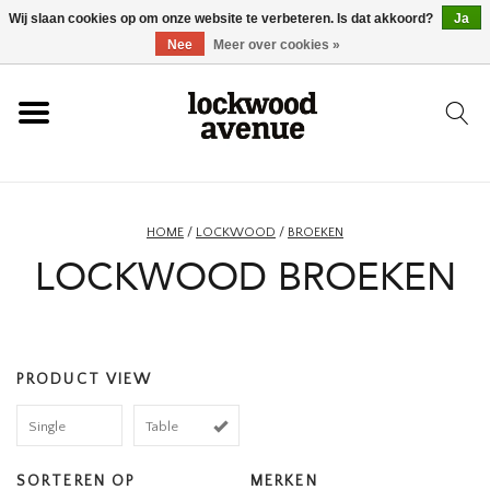
Wij slaan cookies op om onze website te verbeteren. Is dat akkoord?
Ja
HOME
Nee
Meer over cookies »
LOCKWOOD
NIEUW
HOME
/
LOCKWOOD
/
BROEKEN
LOCKWOOD BROEKEN
SCHOENEN
KLEDING
PRODUCT VIEW
ACCESSOIRES
Single
Table
SKATEBOARD
SORTEREN OP
MERKEN