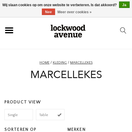
Wij slaan cookies op om onze website te verbeteren. Is dat akkoord?
Ja
HOME
Nee
Meer over cookies »
LOCKWOOD
NIEUW
HOME
/
KLEDING
/
MARCELLEKES
MARCELLEKES
SCHOENEN
KLEDING
PRODUCT VIEW
ACCESSOIRES
Single
Table
SKATEBOARD
SORTEREN OP
MERKEN