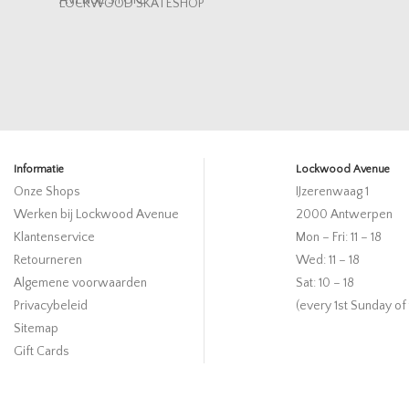
AVENUE STORE
LOCKWOOD SKATESHOP
Informatie
Lockwood Avenue
Onze Shops
IJzerenwaag 1
Werken bij Lockwood Avenue
2000 Antwerpen
Klantenservice
Mon – Fri: 11 – 18
Retourneren
Wed: 11 – 18
Algemene voorwaarden
Sat: 10 – 18
Privacybeleid
(every 1st Sunday of
Sitemap
Gift Cards