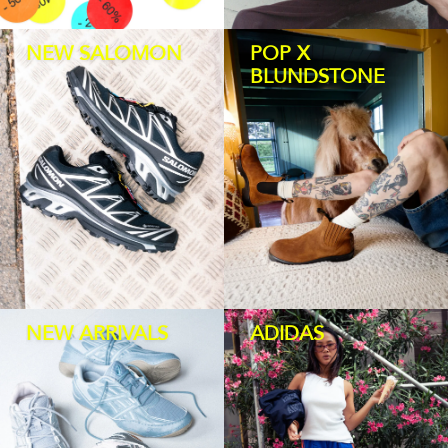
HOMEWARE
NEW SALOMON
POP X
BLUNDSTONE
SALE
MERKEN
THE EDIT
NEW ARRIVALS
ADIDAS