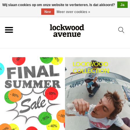
Wij slaan cookies op om onze website te verbeteren. Is dat akkoord?
Ja
HOME
Nee
Meer over cookies »
LOCKWOOD
NIEUW
LOCKWOOD
COLLECTION
SCHOENEN
KLEDING
ACCESSOIRES
SKATEBOARD