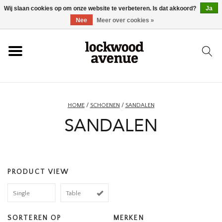
Wij slaan cookies op om onze website te verbeteren. Is dat akkoord?
Ja
HOME
Nee
Meer over cookies »
LOCKWOOD
NIEUW
HOME
/
SCHOENEN
/
SANDALEN
SANDALEN
SCHOENEN
KLEDING
PRODUCT VIEW
ACCESSOIRES
Single
Table
SKATEBOARD
SORTEREN OP
MERKEN