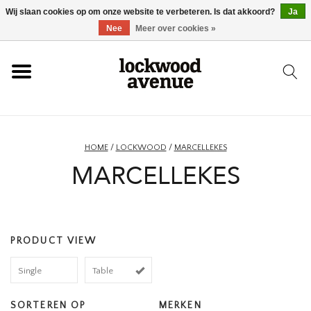
Wij slaan cookies op om onze website te verbeteren. Is dat akkoord?
Ja
HOME
Nee
Meer over cookies »
LOCKWOOD
NIEUW
HOME
/
LOCKWOOD
/
MARCELLEKES
MARCELLEKES
SCHOENEN
KLEDING
PRODUCT VIEW
ACCESSOIRES
Single
Table
SKATEBOARD
SORTEREN OP
MERKEN