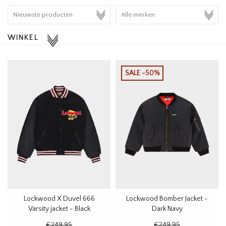
HOMEWARE
WINKEL
SALE
MERKEN
SALE -50%
THE EDIT
Lockwood X Duvel 666
Lockwood Bomber Jacket -
Varsity jacket - Black
Dark Navy
€249,95
€249,95