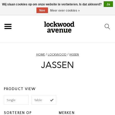
Wij slaan cookies op om onze website te verbeteren. Is dat akkoord?
Ja
HOME
Nee
Meer over cookies »
LOCKWOOD
NIEUW
HOME
/
LOCKWOOD
/
JASSEN
JASSEN
SCHOENEN
KLEDING
PRODUCT VIEW
ACCESSOIRES
Single
Table
SKATEBOARD
SORTEREN OP
MERKEN