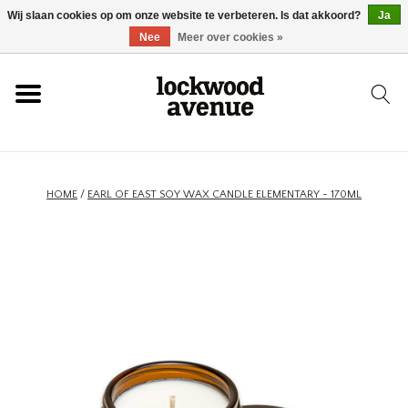
Wij slaan cookies op om onze website te verbeteren. Is dat akkoord?
Ja
HOME
Nee
Meer over cookies »
LOCKWOOD
NIEUW
HOME
/
EARL OF EAST SOY WAX CANDLE ELEMENTARY - 170ML
SCHOENEN
KLEDING
ACCESSOIRES
SKATEBOARD