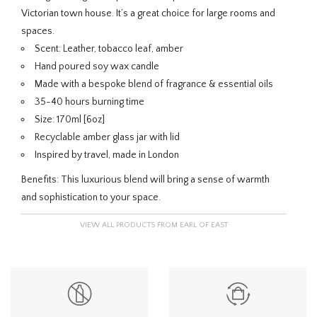
Victorian town house. It’s a great choice for large rooms and
spaces.
Scent: Leather, tobacco leaf, amber
Hand poured soy wax candle
Made with a bespoke blend of fragrance & essential oils
35-40 hours burning time
Size: 170ml [6oz]
Recyclable amber glass jar with lid
Inspired by travel, made in London
Benefits:
This luxurious blend will bring a sense of warmth
and sophistication to your space.
VIEW ALL PRODUCTS FROM EARL OF EAST