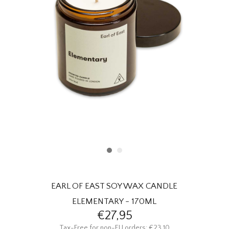
HOMEWARE
SALE
MERKEN
THE EDIT
EARL OF EAST SOY WAX CANDLE
ELEMENTARY - 170ML
€27,95
Tax-Free for non-EU orders: €23,10