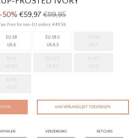
RUP-FROSTED IVORY
-50%
€59,97
€119,95
Tax-Free for non-EU orders: €49,56
EU 38
EU 38.5
EU 39
US 6
US 6.5
US 7
EU 41
EU 42.5
EU 43
US 8.5
US 9.5
US 10
EU 46
US 12
WAGEN
AAN VERLANGLIJST TOEVOEGEN
AFHALEN
VERZENDING
RETOURS