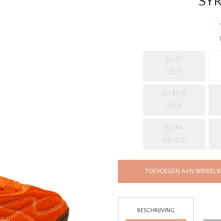
SY
EU 37
US 5
EU 40.5
US 8
EU 44
US 10.5
TOEVOEGEN AAN WINKEL
BESCHRIJVING