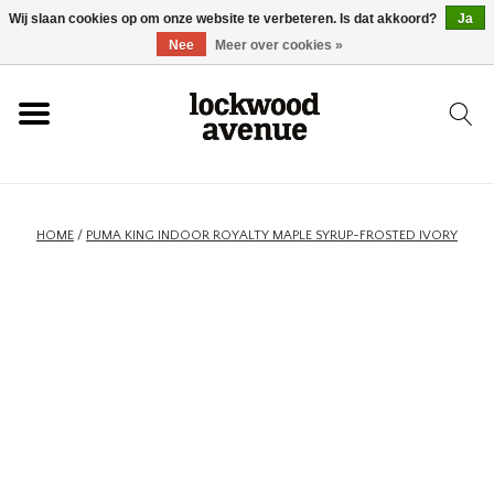
Wij slaan cookies op om onze website te verbeteren. Is dat akkoord?
Ja
HOME
Nee
Meer over cookies »
LOCKWOOD
NIEUW
HOME
/
PUMA KING INDOOR ROYALTY MAPLE SYRUP-FROSTED IVORY
SCHOENEN
KLEDING
ACCESSOIRES
SKATEBOARD