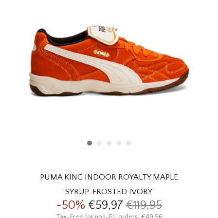
HOMEWARE
SALE
MERKEN
THE EDIT
PUMA KING INDOOR ROYALTY MAPLE
SYRUP-FROSTED IVORY
-50%
€59,97
€119,95
Tax-Free for non-EU orders: €49,56