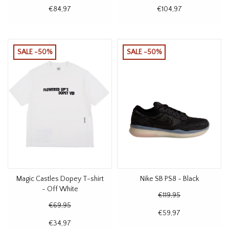
€84,97
€104,97
SALE -50%
SALE -50%
Magic Castles Dopey T-shirt
Nike SB PS8 - Black
- Off White
€119,95
€69,95
€59,97
€34,97