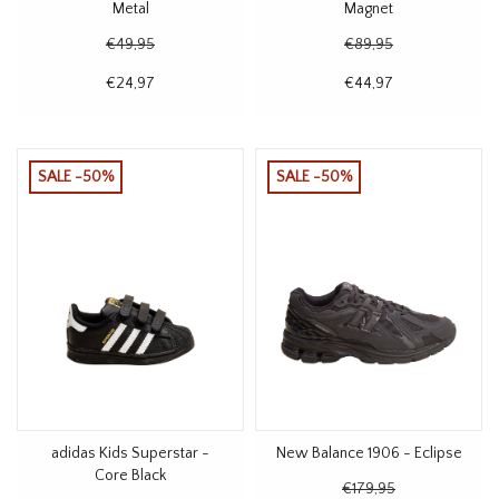
Metal
Magnet
€49,95
€89,95
€24,97
€44,97
SALE -50%
SALE -50%
adidas Kids Superstar -
New Balance 1906 - Eclipse
Core Black
€179,95