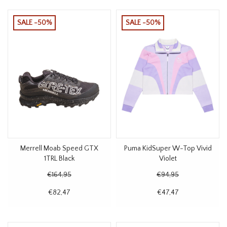
SALE -50%
SALE -50%
Merrell Moab Speed GTX
Puma KidSuper W-Top Vivid
1TRL Black
Violet
€164,95
€94,95
€82,47
€47,47