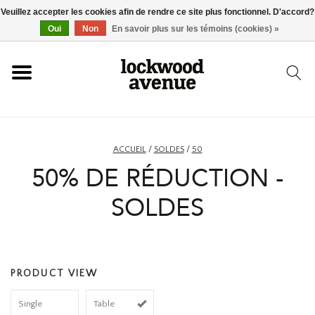
Veuillez accepter les cookies afin de rendre ce site plus fonctionnel. D'accord?
ACCUEIL
Oui
Non
En savoir plus sur les témoins (cookies) »
LOCKWOOD
NOUVEAU
ACCUEIL
/
SOLDES
/
50
50% DE RÉDUCTION -
BASKETS
SOLDES
VÊTEMENTS
ACCESSOIRES
PRODUCT VIEW
SKATEBOARD
Single
Table