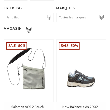
HOMEWARE
TRIER PAR
MARQUES
SOLDES
MAGASIN
MARQUES
SALE -50%
SALE -50%
THE EDIT
Salomon ACS 2 Pouch -
New Balance Kids 2002 -