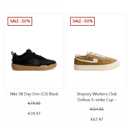
SALE -50%
SALE -50%
Nike SB Day One (GS) Black
Stepney Workers Club
Dellow S-strike Cup -
€79,95
Desert
€134,95
€39,97
€67,47