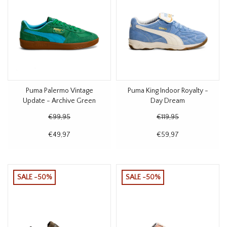
Puma Palermo Vintage
Puma King Indoor Royalty -
Update - Archive Green
Day Dream
€99,95
€119,95
€49,97
€59,97
SALE -50%
SALE -50%