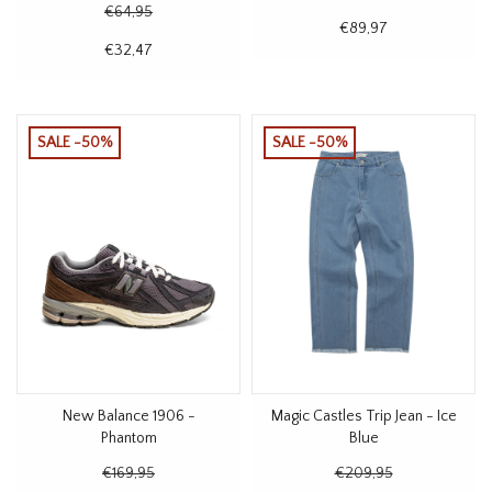
€64,95
€89,97
€32,47
SALE -50%
SALE -50%
New Balance 1906 -
Magic Castles Trip Jean - Ice
Phantom
Blue
€169,95
€209,95