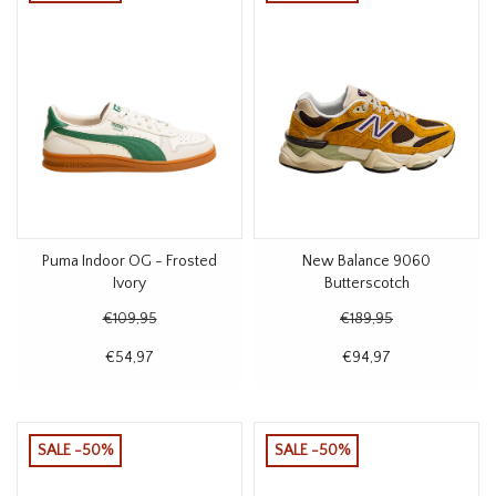
Puma Indoor OG - Frosted
New Balance 9060
Ivory
Butterscotch
€109,95
€189,95
€54,97
€94,97
SALE -50%
SALE -50%