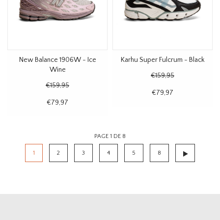
New Balance 1906W - Ice
Karhu Super Fulcrum - Black
Wine
€159,95
€159,95
€79,97
€79,97
PAGE 1 DE 8
1
2
3
4
5
8