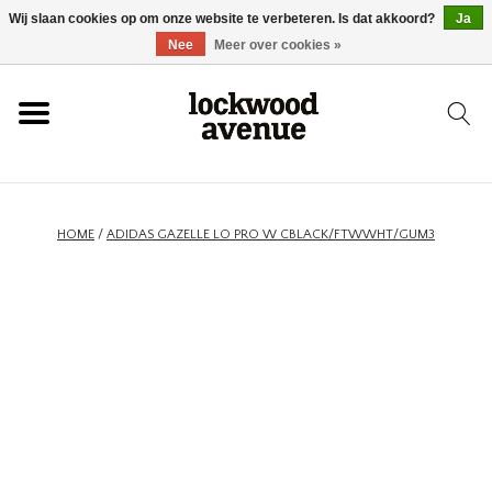
Wij slaan cookies op om onze website te verbeteren. Is dat akkoord?
Ja
HOME
Nee
Meer over cookies »
LOCKWOOD
NIEUW
HOME
/
ADIDAS GAZELLE LO PRO W CBLACK/FTWWHT/GUM3
SCHOENEN
KLEDING
ACCESSOIRES
SKATEBOARD