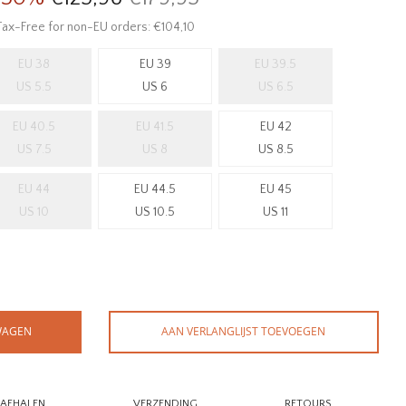
Tax-Free for non-EU orders: €104,10
EU 38
EU 39
EU 39.5
US 5.5
US 6
US 6.5
EU 40.5
EU 41.5
EU 42
US 7.5
US 8
US 8.5
EU 44
EU 44.5
EU 45
US 10
US 10.5
US 11
WAGEN
AAN VERLANGLIJST TOEVOEGEN
AFHALEN
VERZENDING
RETOURS