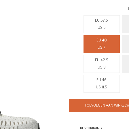
EU 37.5
US 5
EU 40
US 7
EU 42.5
US 9
EU 46
US 11.5
TOEVOEGEN AAN WINKEL
BESCHRIJVING