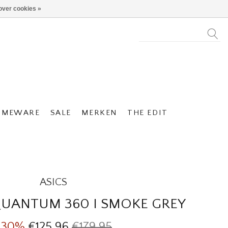
over cookies »
OMEWARE
SALE
MERKEN
THE EDIT
ASICS
QUANTUM 360 I SMOKE GREY
-30%
€125,96
€179,95