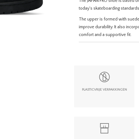
The JAPAN PRO shoe is based on 
today's skateboarding standards
The upper is formed with suede p
improve durability. It also incor
comfort and a supportive fit.
PLASTICVRIJE VERPAKKINGEN