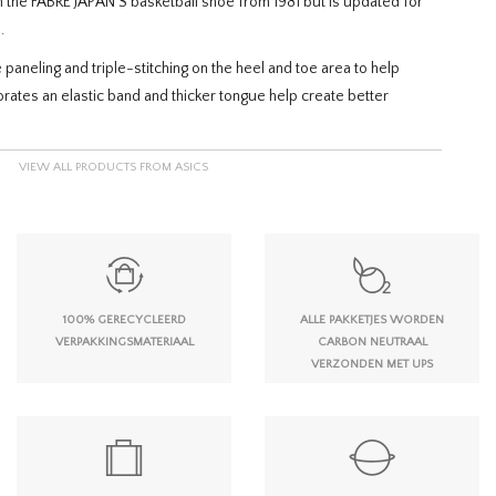
the FABRE JAPAN S basketball shoe from 1981 but is updated for
.
aneling and triple-stitching on the heel and toe area to help
porates an elastic band and thicker tongue help create better
VIEW ALL PRODUCTS FROM ASICS
100% GERECYCLEERD
ALLE PAKKETJES WORDEN
VERPAKKINGSMATERIAAL
CARBON NEUTRAAL
VERZONDEN MET UPS