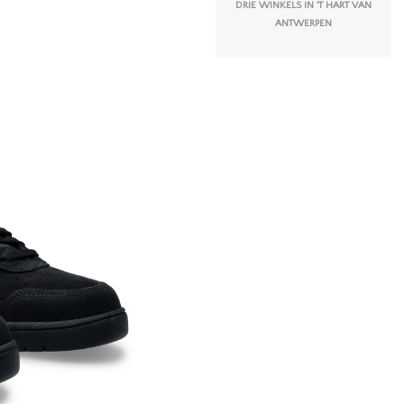
DRIE WINKELS IN 'T HART VAN
ANTWERPEN