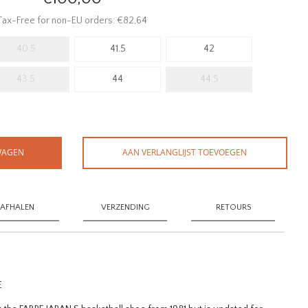
Tax-Free for non-EU orders: €82,64
40.5
41.5
42
43.5
44
44.5
WAGEN
AAN VERLANGLIJST TOEVOEGEN
AFHALEN
VERZENDING
RETOURS
E