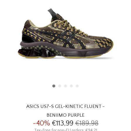
HOMEWARE
SALE
MERKEN
THE EDIT
ASICS US7-S GEL-KINETIC FLUENT -
BENIIMO PURPLE
-40%
€113,99
€189,98
Tax-Free for non-EU orders: €94,21