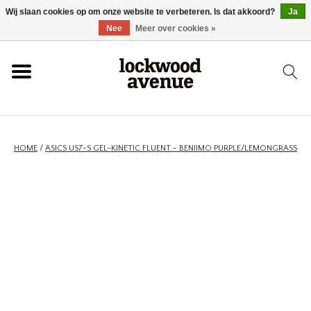
Wij slaan cookies op om onze website te verbeteren. Is dat akkoord?
Ja
HOME
Nee
Meer over cookies »
LOCKWOOD
NIEUW
HOME
/
ASICS US7-S GEL-KINETIC FLUENT - BENIIMO PURPLE/LEMONGRASS
SCHOENEN
KLEDING
ACCESSOIRES
SKATEBOARD