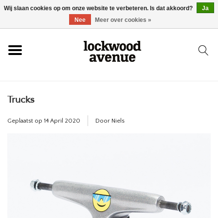
Wij slaan cookies op om onze website te verbeteren. Is dat akkoord?
Ja
HOME
Nee
Meer over cookies »
LOCKWOOD
Trucks
NIEUW
Geplaatst op
14 April 2020
Door Niels
SCHOENEN
KLEDING
ACCESSOIRES
SKATEBOARD