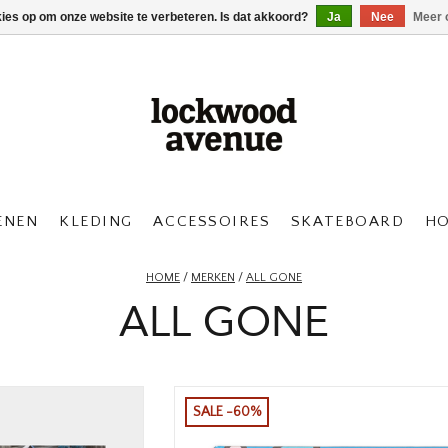
kies op om onze website te verbeteren. Is dat akkoord?
Ja
Nee
Meer 
ENEN
KLEDING
ACCESSOIRES
SKATEBOARD
H
HOME
/
MERKEN
/
ALL GONE
ALL GONE
SALE -60%