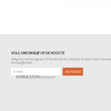
VOLG ONS EN BLIJF OP DE HOOGTE
Volg ons via Instagram of Facebook en schrijf je in voor onze nieuw
nieuwigheden.
ABONNEER
AVENUE STORE
LOCKWOOD SKATESHOP