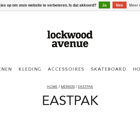
kies op om onze website te verbeteren. Is dat akkoord?
Ja
Nee
Meer 
ENEN
KLEDING
ACCESSOIRES
SKATEBOARD
H
HOME
/
MERKEN
/
EASTPAK
EASTPAK