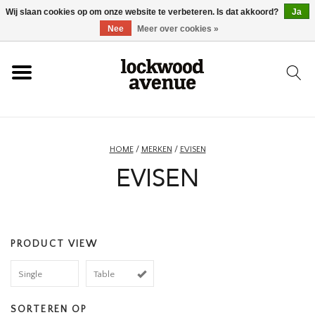
Wij slaan cookies op om onze website te verbeteren. Is dat akkoord?
Ja
HOME
Nee
Meer over cookies »
LOCKWOOD
NIEUW
HOME
/
MERKEN
/
EVISEN
EVISEN
SCHOENEN
KLEDING
PRODUCT VIEW
ACCESSOIRES
Single
Table
SKATEBOARD
SORTEREN OP