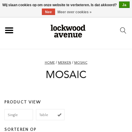
Wij slaan cookies op om onze website te verbeteren. Is dat akkoord?
Ja
HOME
Nee
Meer over cookies »
LOCKWOOD
NIEUW
HOME
/
MERKEN
/
MOSAIC
MOSAIC
SCHOENEN
KLEDING
PRODUCT VIEW
ACCESSOIRES
Single
Table
SKATEBOARD
SORTEREN OP