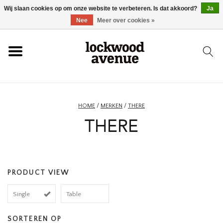
Wij slaan cookies op om onze website te verbeteren. Is dat akkoord?
Ja
HOME
Nee
Meer over cookies »
LOCKWOOD
NIEUW
HOME
/
MERKEN
/
THERE
THERE
SCHOENEN
KLEDING
PRODUCT VIEW
ACCESSOIRES
Single
Table
SKATEBOARD
SORTEREN OP