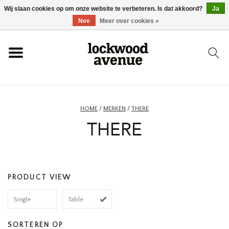
Wij slaan cookies op om onze website te verbeteren. Is dat akkoord?
Ja
HOME
Nee
Meer over cookies »
LOCKWOOD
NIEUW
HOME
/
MERKEN
/
THERE
THERE
SCHOENEN
KLEDING
PRODUCT VIEW
ACCESSOIRES
Single
Table
SKATEBOARD
SORTEREN OP