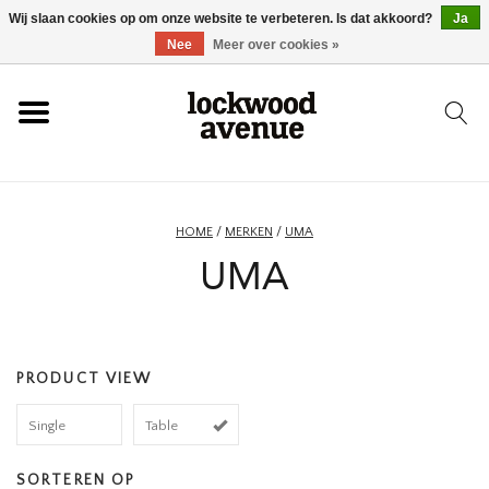
Wij slaan cookies op om onze website te verbeteren. Is dat akkoord?
Ja
HOME
Nee
Meer over cookies »
LOCKWOOD
NIEUW
HOME
/
MERKEN
/
UMA
UMA
SCHOENEN
KLEDING
PRODUCT VIEW
ACCESSOIRES
Single
Table
SKATEBOARD
SORTEREN OP