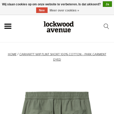
Wij slaan cookies op om onze website te verbeteren. Is dat akkoord?
Ja
HOME
Nee
Meer over cookies »
LOCKWOOD
NIEUW
HOME
/
CARHARTT WIP FLINT SHORT 100% COTTON - PARK GARMENT
DYED
SCHOENEN
KLEDING
ACCESSOIRES
SKATEBOARD