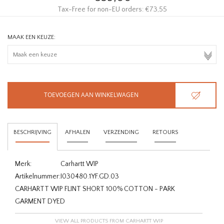
Tax-Free for non-EU orders: €73,55
MAAK EEN KEUZE:
TOEVOEGEN AAN WINKELWAGEN
BESCHRIJVING
AFHALEN
VERZENDING
RETOURS
Merk:
Carhartt WIP
Artikelnummer:
I030480.1YF.GD.03
CARHARTT WIP FLINT SHORT 100% COTTON - PARK
GARMENT DYED
VIEW ALL PRODUCTS FROM CARHARTT WIP