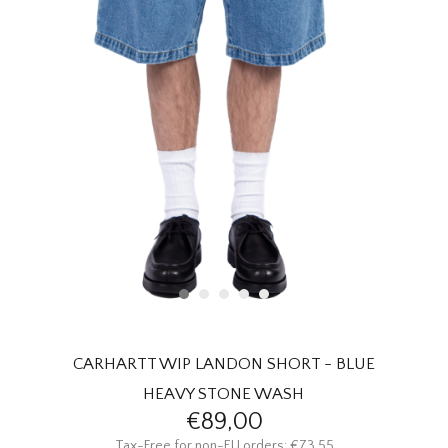
HOMEWARE
SALE
MERKEN
THE EDIT
CARHARTT WIP LANDON SHORT - BLUE
HEAVY STONE WASH
€89,00
Tax-Free for non-EU orders: €73,55