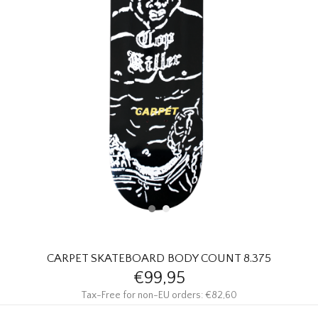
HOMEWARE
SALE
MERKEN
THE EDIT
CARPET SKATEBOARD BODY COUNT 8.375
€99,95
Tax-Free for non-EU orders: €82,60