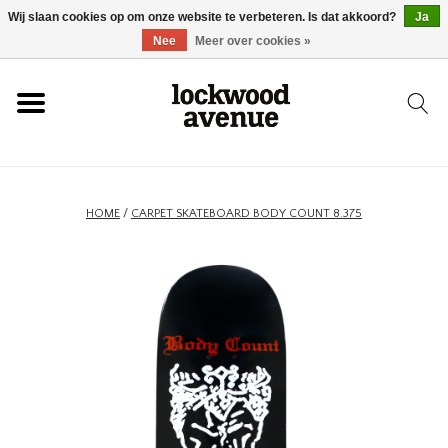
Wij slaan cookies op om onze website te verbeteren. Is dat akkoord?
Ja
HOME
Nee
Meer over cookies »
LOCKWOOD
NIEUW
HOME
/
CARPET SKATEBOARD BODY COUNT 8.375
SCHOENEN
KLEDING
ACCESSOIRES
SKATEBOARD