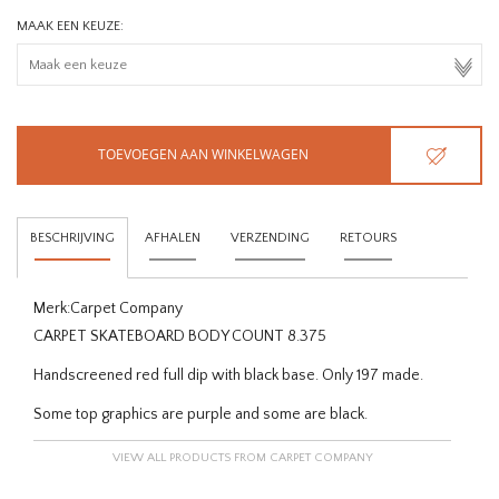
MAAK EEN KEUZE:
TOEVOEGEN AAN WINKELWAGEN
BESCHRIJVING
AFHALEN
VERZENDING
RETOURS
Merk:
Carpet Company
CARPET SKATEBOARD BODY COUNT 8.375
Handscreened red full dip with black base. Only 197 made.
Some top graphics are purple and some are black.
VIEW ALL PRODUCTS FROM CARPET COMPANY