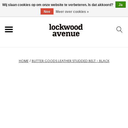
Wij slaan cookies op om onze website te verbeteren. Is dat akkoord?
Ja
HOME
Nee
Meer over cookies »
LOCKWOOD
NIEUW
HOME
/
BUTTER GOODS LEATHER STUDDED BELT - BLACK
SCHOENEN
KLEDING
ACCESSOIRES
SKATEBOARD