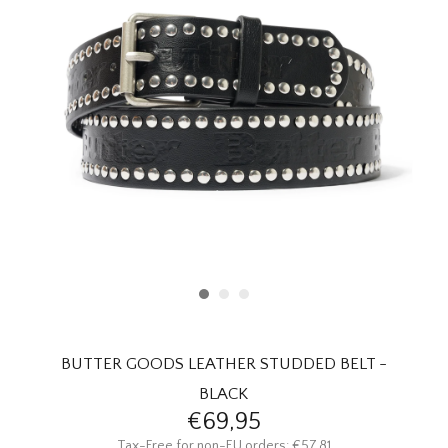
HOMEWARE
SALE
MERKEN
THE EDIT
BUTTER GOODS LEATHER STUDDED BELT -
BLACK
€69,95
Tax-Free for non-EU orders: €57,81