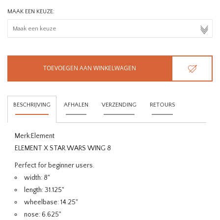
MAAK EEN KEUZE:
TOEVOEGEN AAN WINKELWAGEN
BESCHRIJVING
AFHALEN
VERZENDING
RETOURS
Merk:
Element
ELEMENT X STAR WARS WING 8
Perfect for beginner users.
width: 8"
length: 31.125"
wheelbase: 14.25"
nose: 6.625"