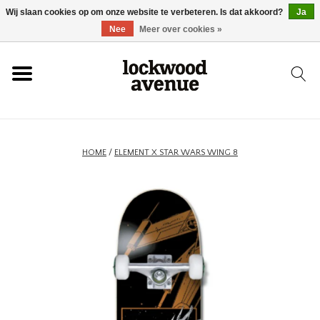
Wij slaan cookies op om onze website te verbeteren. Is dat akkoord?
Ja
HOME
Nee
Meer over cookies »
LOCKWOOD
NIEUW
HOME
/
ELEMENT X STAR WARS WING 8
SCHOENEN
KLEDING
ACCESSOIRES
SKATEBOARD