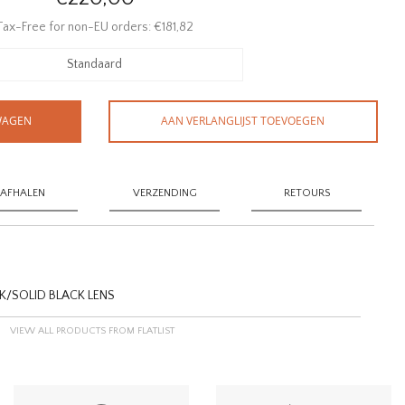
Tax-Free for non-EU orders: €181,82
Standaard
WAGEN
AAN VERLANGLIJST TOEVOEGEN
AFHALEN
VERZENDING
RETOURS
CK/SOLID BLACK LENS
VIEW ALL PRODUCTS FROM FLATLIST