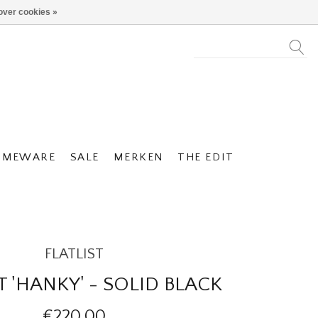
over cookies »
OMEWARE
SALE
MERKEN
THE EDIT
FLATLIST
T 'HANKY' - SOLID BLACK
€220,00