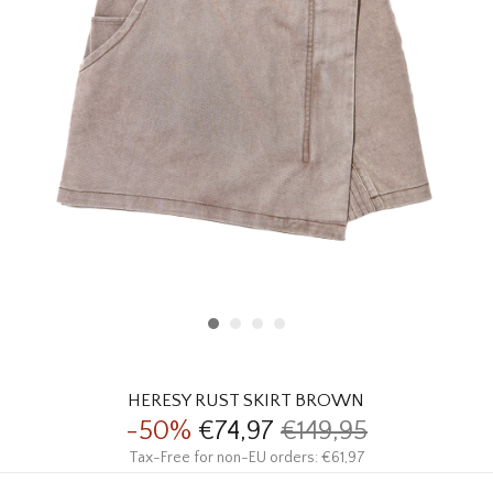
HOMEWARE
SALE
MERKEN
THE EDIT
HERESY RUST SKIRT BROWN
-50%
€74,97
€149,95
Tax-Free for non-EU orders: €61,97