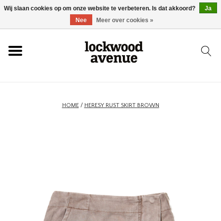
Wij slaan cookies op om onze website te verbeteren. Is dat akkoord?
Ja
HOME
Nee
Meer over cookies »
LOCKWOOD
NIEUW
HOME
/
HERESY RUST SKIRT BROWN
SCHOENEN
KLEDING
ACCESSOIRES
SKATEBOARD