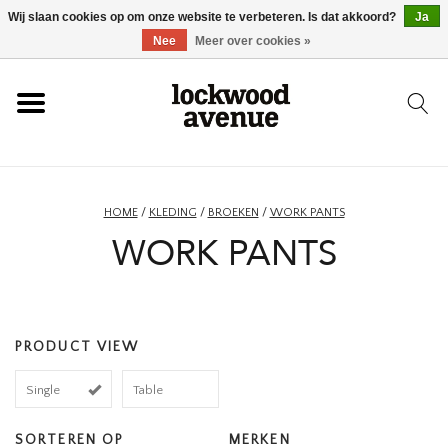
Wij slaan cookies op om onze website te verbeteren. Is dat akkoord?
Ja
HOME
Nee
Meer over cookies »
LOCKWOOD
NIEUW
HOME
/
KLEDING
/
BROEKEN
/
WORK PANTS
WORK PANTS
SCHOENEN
KLEDING
PRODUCT VIEW
ACCESSOIRES
Single
Table
SKATEBOARD
SORTEREN OP
MERKEN