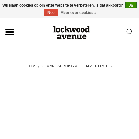
Wij slaan cookies op om onze website te verbeteren. Is dat akkoord?
Ja
HOME
Nee
Meer over cookies »
LOCKWOOD
NIEUW
HOME
/
KLEMAN PADROR G VTG - BLACK LEATHER
SCHOENEN
KLEDING
ACCESSOIRES
SKATEBOARD