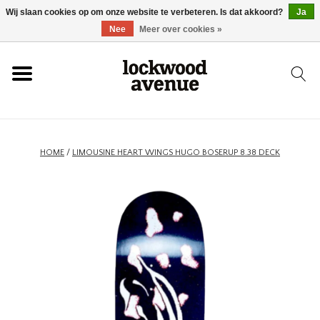
Wij slaan cookies op om onze website te verbeteren. Is dat akkoord?
Ja
HOME
Nee
Meer over cookies »
LOCKWOOD
NIEUW
HOME
/
LIMOUSINE HEART WINGS HUGO BOSERUP 8.38 DECK
SCHOENEN
KLEDING
ACCESSOIRES
SKATEBOARD