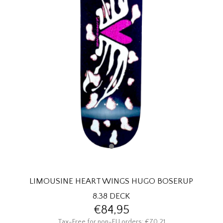
HOMEWARE
SALE
MERKEN
THE EDIT
LIMOUSINE HEART WINGS HUGO BOSERUP
8.38 DECK
€84,95
Tax-Free for non-EU orders: €70,21