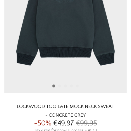
HOMEWARE
SALE
MERKEN
THE EDIT
LOCKWOOD TOO LATE MOCK NECK SWEAT
- CONCRETE GREY
-50%
€49,97
€99,95
Tax-Free for non-EU orders: €41,30