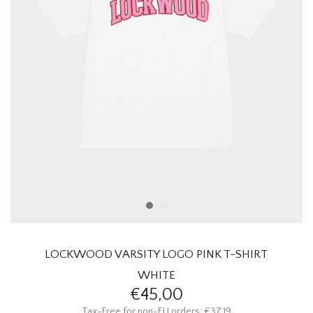
HOMEWARE
SALE
MERKEN
THE EDIT
LOCKWOOD VARSITY LOGO PINK T-SHIRT
WHITE
€45,00
Tax-Free for non-EU orders: €37,19