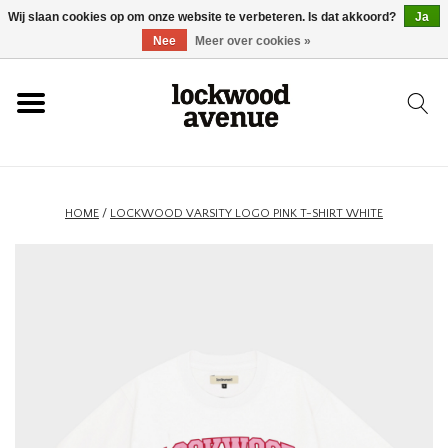
Wij slaan cookies op om onze website te verbeteren. Is dat akkoord?
Ja
HOME
Nee
Meer over cookies »
LOCKWOOD
NIEUW
HOME
/
LOCKWOOD VARSITY LOGO PINK T-SHIRT WHITE
SCHOENEN
KLEDING
ACCESSOIRES
SKATEBOARD