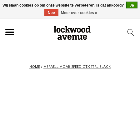
Wij slaan cookies op om onze website te verbeteren. Is dat akkoord?
Ja
HOME
Nee
Meer over cookies »
LOCKWOOD
NIEUW
HOME
/
MERRELL MOAB SPEED GTX 1TRL BLACK
SCHOENEN
KLEDING
ACCESSOIRES
SKATEBOARD