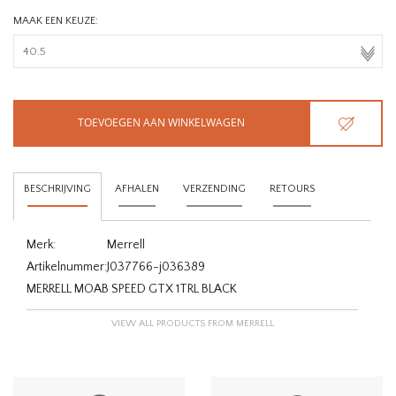
MAAK EEN KEUZE:
TOEVOEGEN AAN WINKELWAGEN
BESCHRIJVING
AFHALEN
VERZENDING
RETOURS
Merk:
Merrell
Artikelnummer:
J037766-j036389
MERRELL MOAB SPEED GTX 1TRL BLACK
VIEW ALL PRODUCTS FROM MERRELL