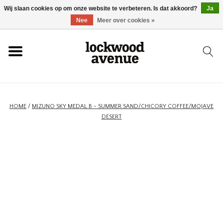
Wij slaan cookies op om onze website te verbeteren. Is dat akkoord?
Ja
HOME
Nee
Meer over cookies »
LOCKWOOD
NIEUW
HOME
/
MIZUNO SKY MEDAL B - SUMMER SAND/CHICORY COFFEE/MOJAVE
DESERT
SCHOENEN
KLEDING
ACCESSOIRES
SKATEBOARD