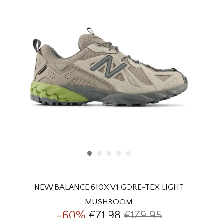
HOMEWARE
SALE
MERKEN
THE EDIT
NEW BALANCE 610X V1 GORE-TEX LIGHT
MUSHROOM
-60%
€71,98
€179,95