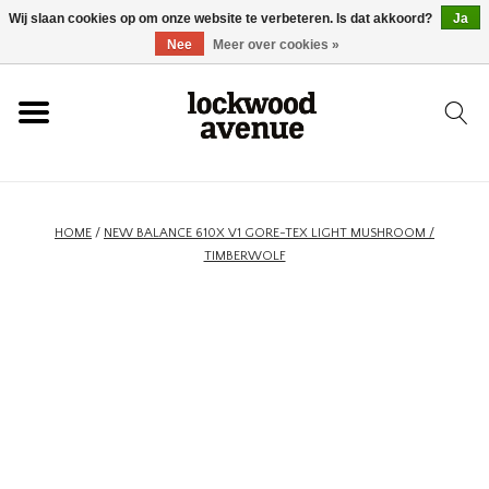
Wij slaan cookies op om onze website te verbeteren. Is dat akkoord?
Ja
HOME
Nee
Meer over cookies »
LOCKWOOD
NIEUW
HOME
/
NEW BALANCE 610X V1 GORE-TEX LIGHT MUSHROOM /
TIMBERWOLF
SCHOENEN
KLEDING
ACCESSOIRES
SKATEBOARD