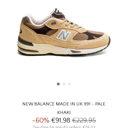
HOMEWARE
SALE
MERKEN
THE EDIT
NEW BALANCE MADE IN UK 991 - PALE
KHAKI
-60%
€91,98
€229,95
Tax-Free for non-EU orders: €76,02