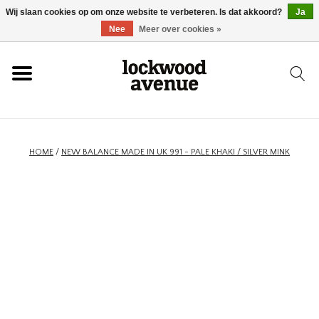
Wij slaan cookies op om onze website te verbeteren. Is dat akkoord?
Ja
HOME
Nee
Meer over cookies »
LOCKWOOD
NIEUW
HOME
/
NEW BALANCE MADE IN UK 991 - PALE KHAKI / SILVER MINK
SCHOENEN
KLEDING
ACCESSOIRES
SKATEBOARD