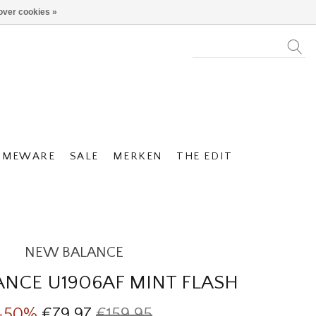
over cookies »
OMEWARE
SALE
MERKEN
THE EDIT
NEW BALANCE
NCE U1906AF MINT FLASH
-50%
€79,97
€159,95