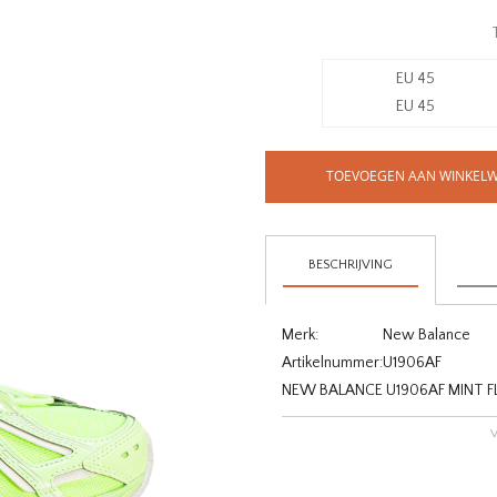
EU 45
EU 45
TOEVOEGEN AAN WINKEL
BESCHRIJVING
Merk:
New Balance
Artikelnummer:
U1906AF
NEW BALANCE U1906AF MINT FL