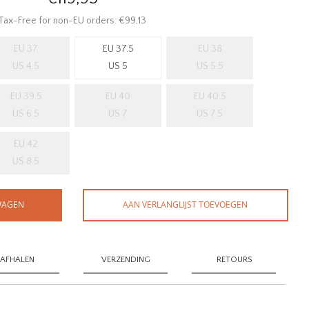
Tax-Free for non-EU orders: €99,13
EU 37
EU 37.5
EU 38
US 4.5
US 5
US 5.5
EU 39.5
EU 40
EU 40.5
US 6.5
US 7
US 7.5
EU 42
US 8.5
WAGEN
AAN VERLANGLIJST TOEVOEGEN
AFHALEN
VERZENDING
RETOURS