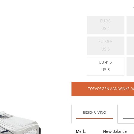
EU 36
US 4
EU 38.5
US 6
EU 41.5
US 8
TOEVOEGEN AAN WINKEL
BESCHRIJVING
Merk:
New Balance