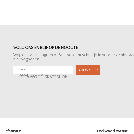
VOLG ONS EN BLIJF OP DE HOOGTE
Volg ons via Instagram of Facebook en schrijf je in voor onze nieuw
nieuwigheden.
ABONNEER
AVENUE STORE
LOCKWOOD SKATESHOP
Informatie
Lockwood Avenue